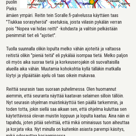
puolin
Pieks
ämäen ympäri. Reitin tein Soralle.fi-palvelussa käyttäen taas
"Tiukkaa sorasyheröä" -asetuksia, joista viilasin pykälän verran
pois "Nopea vai hidas reitti" -kohdasta ja valitsin pelkästään
pienimmät tiet eli "ajotiet".
Tuolla suunnalla olikin lopulta melko vähän ajoteitä ja valtaosa
reitistä olikin "pieniä teitä" eli pykälää isompaa tietä. Melko paljon
oli myös aika suoraa tietä ja korkeuserojakin oli suovaltaisilla
alueilla aika vähän. Muutamia kohokohtia kyllä tälläkin matkalla
löytyi ja ylipäätään ajelu oli taas oikein mukavaa.
Reittiä seurasin taas suoraan puhelimessa. Olen huomannut
aiemmin, että seuranta näyttää kaatavan selaimen silloin tällöin.
Nyt seurasin ohjelman muistinkäyttöä tien päällä tarkemmin, ja
toden totta, jokin siellä saa aikaan sen, että ohjelma kuluttaa sen
käytettävissä olevan muistin loppuun ja lopulta kaatuu. Aina näin ei
tapahdu, joten pitää selvittää, että mikä ominaisuus tuon aiheuttaa
ja korjata vika. Nyt minulla on kuitenkin asiasta parempi käsitys,
mikä edesauttaa korjaamisessa.