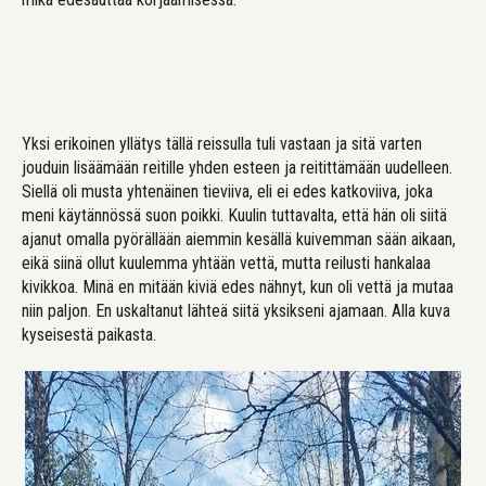
Yksi erikoinen yllätys tällä reissulla tuli vastaan ja sitä varten
jouduin lisäämään reitille yhden esteen ja reitittämään uudelleen.
Siellä oli musta yhtenäinen tieviiva, eli ei edes katkoviiva, joka
meni käytännössä suon poikki. Kuulin tuttavalta, että hän oli siitä
ajanut omalla pyörällään aiemmin kesällä kuivemman sään aikaan,
eikä siinä ollut kuulemma yhtään vettä, mutta reilusti hankalaa
kivikkoa. Minä en mitään kiviä edes nähnyt, kun oli vettä ja mutaa
niin paljon. En uskaltanut lähteä siitä yksikseni ajamaan. Alla kuva
kyseisestä paikasta.