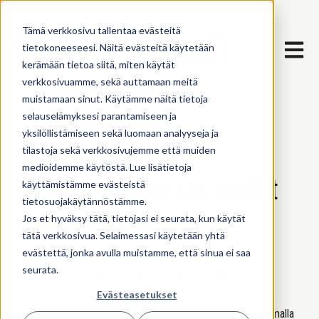
Tämä verkkosivu tallentaa evästeitä
Avaa pä
tietokoneeseesi. Näitä evästeitä käytetään
kerämään tietoa siitä, miten käytät
verkkosivuamme, sekä auttamaan meitä
muistamaan sinut. Käytämme näitä tietoja
selauselämyksesi parantamiseen ja
yksilöllistämiseen sekä luomaan analyyseja ja
tilastoja sekä verkkosivujemme että muiden
26.10.2024 3.34.28
medioidemme käytöstä. Lue lisätietoja
Kauden viimeiset ajelut
käyttämistämme evästeistä
tietosuojakäytännöstämme.
Jos et hyväksy tätä, tietojasi ei seurata, kun käytät
Mikko
tätä verkkosivua. Selaimessasi käytetään yhtä
evästettä, jonka avulla muistamme, että sinua ei saa
seurata.
Jaa:
Evästeasetukset
Viime viikonloppuna ajelin pyörän talvisäilöpaikkaansa ja samalla